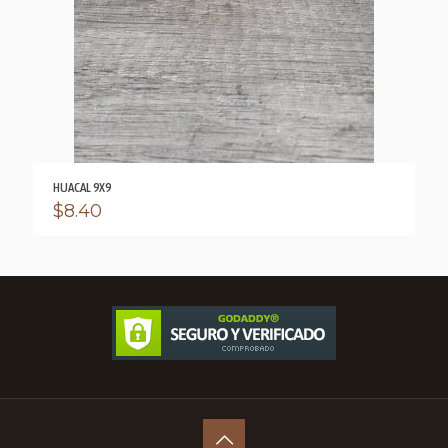
HUACAL 9X9
$
8.40